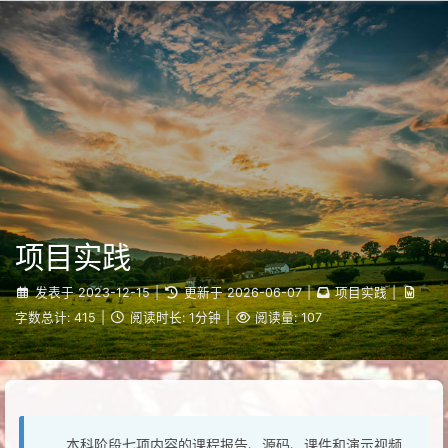
Ruiqy~
项目实践
发表于
2023-12-15
|
更新于
2026-06-07
|
项目实践
|
字数总计:
415
|
阅读时长:
1分钟
|
阅读量:
107
本科阶段七项内容的课程报告、源码、课件和演示视频