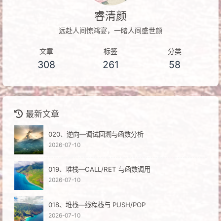
睿清颜
远赴人间惊鸿宴，一睹人间盛世颜
文章
标签
分类
308
261
58
最新文章
020、逆向—调试回溯与函数分析
2026-07-10
019、堆栈—CALL/RET 与函数调用
2026-07-10
018、堆栈—线程栈与 PUSH/POP
2026-07-10