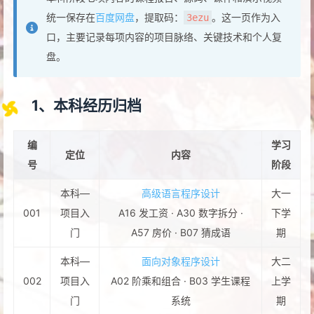
统一保存在
百度网盘
，提取码：
。这一页作为入
3ezu
口，主要记录每项内容的项目脉络、关键技术和个人复
盘。
1、本科经历归档
编
学习
定位
内容
号
阶段
本科—
高级语言程序设计
大一
001
项目入
A16 发工资 · A30 数字拆分 ·
下学
门
A57 房价 · B07 猜成语
期
本科—
面向对象程序设计
大二
002
项目入
A02 阶乘和组合 · B03 学生课程
上学
门
系统
期