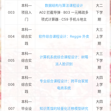
本科—
数据结构与算法课程设计
大二
003
项目入
A02 拦截导弹 · B03 一元稀疏多
下学
门
项式计算器 · C59 手机斗地主
期
本科—
大三
004
综合实
软件综合课程设计：Reggie 外卖
上学
践
期
本科—
大三
计算机系统综合课程设计：树莓
005
综合实
下学
派人脸识别
践
期
本科—
大四
专业综合课程设计：跨平台家居
006
综合实
上学
电商系统
践
期
本科—
大四
007
毕业设
知识蒸馏的轻量化迁移模型研究
下学