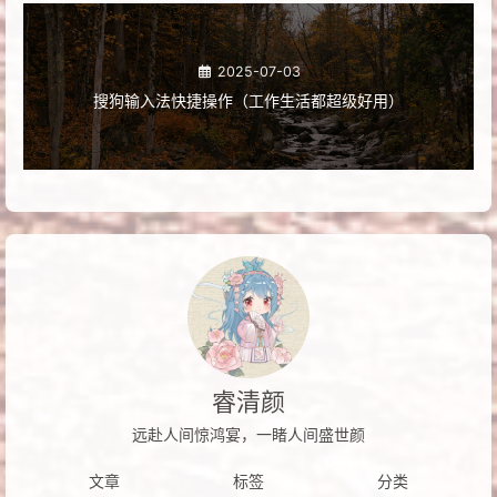
2025-07-03
搜狗输入法快捷操作（工作生活都超级好用）
睿清颜
远赴人间惊鸿宴，一睹人间盛世颜
文章
标签
分类