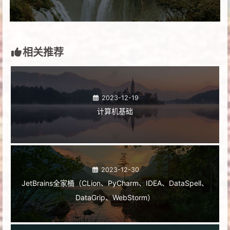
相关推荐
2023-12-19
计算机基础
2023-12-30
JetBrains全家桶（CLion、PyCharm、IDEA、DataSpell、
DataGrip、WebStorm）