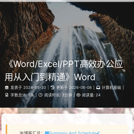
Ruiqy~
《Word/Excel/PPT高效办公应
用从入门到精通》Word
发表于
2024-05-20
|
更新于
2026-06-06
|
计算机基础
|
字数总计:
1.1k
|
阅读时长:
3分钟
|
阅读量:
24
🌺博客汇总：
🌃Summary And Schedule🌠