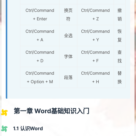
Ctrl/Command
换页
Ctrl/Command
撤
+ Enter
符
+ Z
销
Ctrl/Command
Ctrl/Command
恢
全选
+ A
+ Y
复
Ctrl/Command
Ctrl/Command
查
字体
+ D
+ F
找
Ctrl/Command
Ctrl/Command
替
段落
+ Option + M
+ H
换
第一章 Word基础知识入门
1.1 认识Word