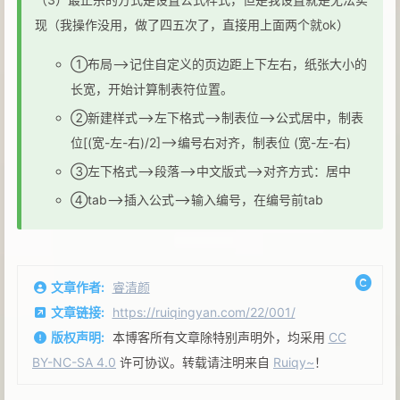
现（我操作没用，做了四五次了，直接用上面两个就ok）
①布局—>记住自定义的页边距上下左右，纸张大小的
长宽，开始计算制表符位置。
②新建样式—>左下格式—>制表位—>公式居中，制表
位[(宽-左-右)/2]—>编号右对齐，制表位 (宽-左-右)
③左下格式—>段落—>中文版式—>对齐方式：居中
④tab—>插入公式—>输入编号，在编号前tab
文章作者:
睿清颜
文章链接:
https://ruiqingyan.com/22/001/
版权声明:
本博客所有文章除特别声明外，均采用
CC
BY-NC-SA 4.0
许可协议。转载请注明来自
Ruiqy~
！