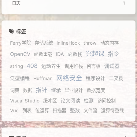
日志
1
标签
Ferry学院
存储系统
InlineHook
throw
动态内存
兴趣课
指令
OpenCV
IDA
函数栈
函数重载
408
运动养生
调试器
string
调用堆栈
留言板
网络安全
泛型编程
程序设计
二叉树
Huffman
指针
继承
词典
数据
毕业设计
数据宽度
论文阅读
检测
Visual Studio
缓冲区
访问控制
整数
Vue
列表
位运算
扫描器
文件流
运算符重载