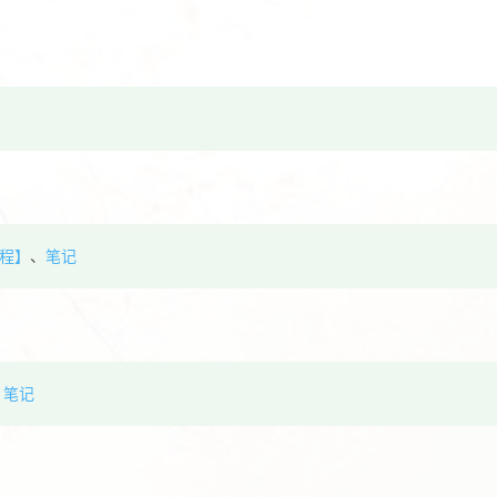
教程】
、
笔记
、
笔记