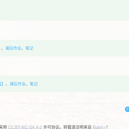
】
、
课后作业
、
笔记
程】
、
课后作业
、
笔记
采用
CC BY-NC-SA 4.0
许可协议。转载请注明来自
Ruiqy~
！