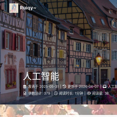
Ruiqy~
人工智能
发表于
2025-05-31
|
更新于
2026-06-07
|
人工
字数总计:
379
|
阅读时长:
1分钟
|
阅读量:
38