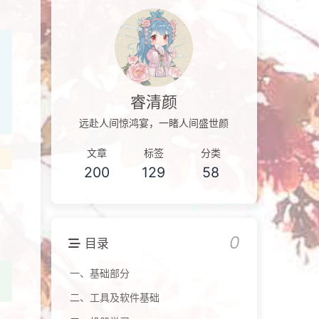
睿清颜
远赴人间惊鸿宴，一睹人间盛世颜
文章
标签
分类
200
129
58
0
目录
一、基础部分
二、工具及软件基础