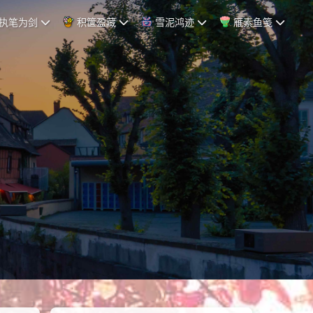
执笔为剑
积箧盈藏
雪泥鸿迹
雁素鱼笺