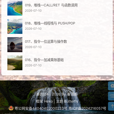
019、堆栈—CALL/RET 与函数调用
2026-07-10
018、堆栈—线程栈与 PUSH/POP
2026-07-10
017、指令—位运算与操作数
2026-07-10
016、指令—加减乘除基础
2026-07-10
©2024 - 2026 By 睿清颜
框架
Hexo
|
主题
Butterfly
粤公网安备44040402000233号
粤ICP备2024216057号