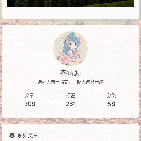
睿清颜
远赴人间惊鸿宴，一睹人间盛世颜
文章
标签
分类
308
261
58
系列文章