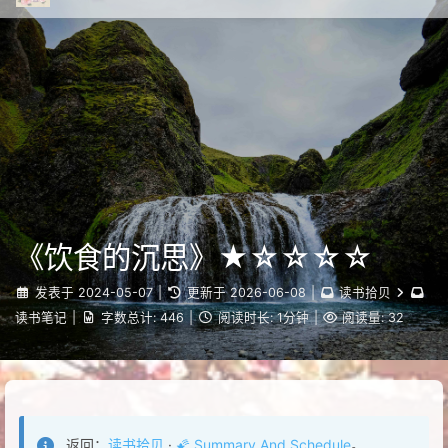
Ruiqy~
《饮食的沉思》★☆☆☆☆
发表于
2024-05-07
|
更新于
2026-06-08
|
读书拾贝
读书笔记
|
字数总计:
446
|
阅读时长:
1分钟
|
阅读量:
32
返回：
读书拾贝
·
🌠 Summary And Schedule
。